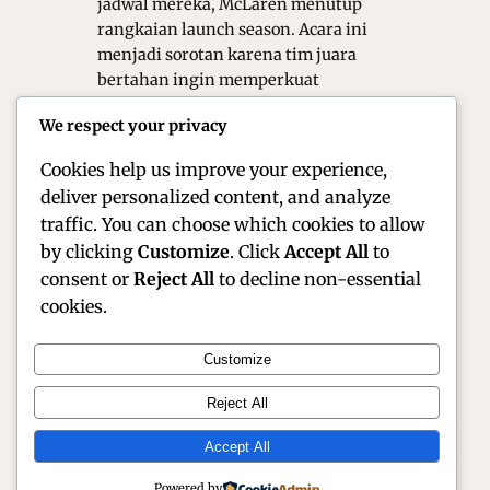
jadwal mereka, McLaren menutup
rangkaian launch season. Acara ini
menjadi sorotan karena tim juara
bertahan ingin memperkuat
dominasi mereka di musim baru.
We respect your privacy
Pentingnya Peluncuran Mobil F1
Peluncuran mobil…
Cookies help us improve your experience,
deliver personalized content, and analyze
traffic. You can choose which cookies to allow
by clicking
Customize
. Click
Accept All
to
consent or
Reject All
to decline non-essential
cookies.
Customize
Official Site of Christian Montanari | Racer &
Reject All
Motorsport Profile
Accept All
Instagram
Facebook
X
Powered by