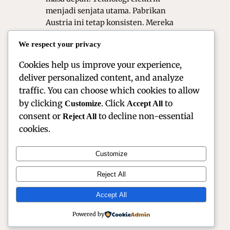
menjadi senjata utama. Pabrikan
Austria ini tetap konsisten. Mereka
mengusung filosofi Ready to Race.
We respect your privacy
Dunia balap kini lebih bersih. Namun,
…
Cookies help us improve your experience,
deliver personalized content, and analyze
traffic. You can choose which cookies to allow
by clicking
. Click
to
Customize
Accept All
consent or
to decline non-essential
Reject All
cookies.
Customize
Official Site of Christian Montanari | Racer &
Reject All
Motorsport Profile
Accept All
Instagram
Facebook
X
Powered by