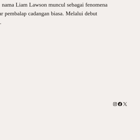
 1, nama Liam Lawson muncul sebagai fenomena
ar pembalap cadangan biasa. Melalui debut
…
Instagram
Facebook
X