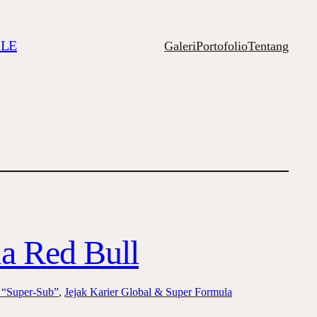
ILE
Galeri
Portofolio
Tentang
a Red Bull
 “Super-Sub”
, 
Jejak Karier Global & Super Formula