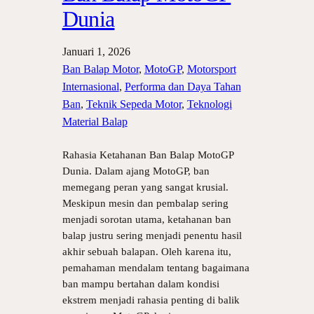
Dunia
Januari 1, 2026
Ban Balap Motor
, 
MotoGP
, 
Motorsport
Internasional
, 
Performa dan Daya Tahan
Ban
, 
Teknik Sepeda Motor
, 
Teknologi
Material Balap
Rahasia Ketahanan Ban Balap MotoGP
Dunia. Dalam ajang MotoGP, ban
memegang peran yang sangat krusial.
Meskipun mesin dan pembalap sering
menjadi sorotan utama, ketahanan ban
balap justru sering menjadi penentu hasil
akhir sebuah balapan. Oleh karena itu,
pemahaman mendalam tentang bagaimana
ban mampu bertahan dalam kondisi
ekstrem menjadi rahasia penting di balik