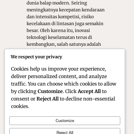
dunia balap modern. Seiring
meningkatnya kecepatan kendaraan
dan intensitas kompetisi, risiko
kecelakaan di lintasan juga semakin
besar. Oleh karena itu, inovasi
teknologi keselamatan terus di
kembangkan, salah satunya adalah
penggunaan airbag barrier baru di
We respect your privacy
tikungan tajam sirkuit. Sistem ini
hadir sebagai…
Cookies help us improve your experience,
deliver personalized content, and analyze
traffic. You can choose which cookies to allow
by clicking
Customize
. Click
Accept All
to
consent or
Reject All
to decline non-essential
cookies.
Customize
Official Site of Christian Montanari | Racer &
Reject All