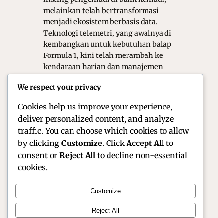
melainkan telah bertransformasi
menjadi ekosistem berbasis data.
Teknologi telemetri, yang awalnya di
kembangkan untuk kebutuhan balap
Formula 1, kini telah merambah ke
kendaraan harian dan manajemen
armada secara luas. Secara sederhana,
We respect your privacy
telemetri adalah proses pengiriman
data nirkabel dari…
Cookies help us improve your experience,
deliver personalized content, and analyze
traffic. You can choose which cookies to allow
by clicking
Customize
. Click
Accept All
to
consent or
Reject All
to decline non-essential
cookies.
Customize
Official Site of Christian Montanari | Racer &
Reject All