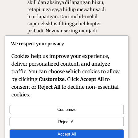
skill dan aksinya di lapangan hijau,
tetapi juga gaya hidup mewahnya di
luar lapangan. Dari mobil-mobil
super eksklusif hingga helikopter
pribadi, Neymar sering menjadi
sorotan karena koleksi kendaraan
We respect your privacy
dan harta mewahnya yang fantastis.
Artikel ini…
Cookies help us improve your experience,
deliver personalized content, and analyze
traffic. You can choose which cookies to allow
by clicking
Customize
. Click
Accept All
to
consent or
Reject All
to decline non-essential
cookies.
Customize
Official Site of Christian Montanari | Racer &
Reject All
Motorsport Profile
Accept All