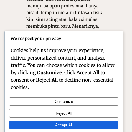
menuju balapan profesional hanya
bisa di tempuh melalui lintasan fisik,
kini sim racing atau balap simulasi
membuka pintu baru. Menariknya,
para juara game balap kini tidak lagi
We respect your privacy
di pandang sekadar gamer,
melainkan mulai…
Cookies help us improve your experience,
deliver personalized content, and analyze
traffic. You can choose which cookies to allow
by clicking
Customize
. Click
Accept All
to
consent or
Reject All
to decline non-essential
cookies.
Customize
Official Site of Christian Montanari | Racer &
Reject All
Motorsport Profile
Accept All
Instagram
Facebook
X