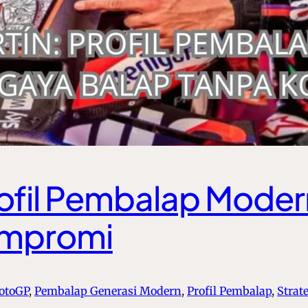
Profil Pembalap Mode
ompromi
otoGP
, 
Pembalap Generasi Modern
, 
Profil Pembalap
, 
Strat