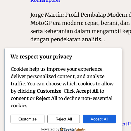
Kontemporer
Jorge Martín: Profil Pembalap Modern
MotoGP era modern: cepat, berani, dan 
serta keberanian dalam mengambil keput
dengan pendekatan analitis…
We respect your privacy
Cookies help us improve your experience,
deliver personalized content, and analyze
traffic. You can choose which cookies to allow
by clicking
Customize
. Click
Accept All
to
consent or
Reject All
to decline non-essential
cookies.
Customize
Reject All
Accept All
Official Site of Christian Montanari | Racer & Motorsport P
Powered by