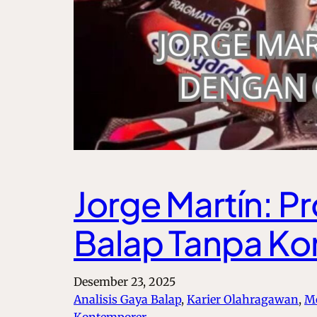
Jorge Martín: 
Balap Tanpa K
Desember 23, 2025
Analisis Gaya Balap
, 
Karier Olahragawan
, 
M