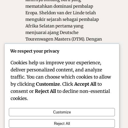
mematahkan dominasi pembalap
Eropa. Sheldon van der Linde telah
mengukir sejarah sebagai pembalap
Afrika Selatan pertama yang
menjuarai ajang Deutsche
Tourenwagen Masters (DTM). Dengan
kombinasi kecepatan yang eksplosif
We respect your privacy
dan ketenangan mental yang luar
biasa, Sheldon kini berdiri…
Cookies help us improve your experience,
deliver personalized content, and analyze
traffic. You can choose which cookies to allow
by clicking
Customize
. Click
Accept All
to
consent or
Reject All
to decline non-essential
cookies.
Customize
Official Site of Christian Montanari | Racer &
Reject All