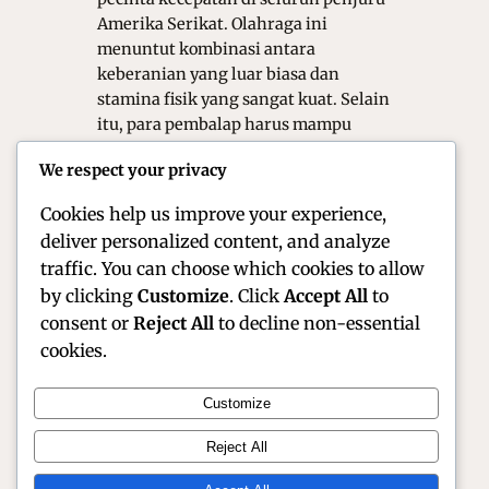
Amerika Serikat. Olahraga ini
menuntut kombinasi antara
keberanian yang luar biasa dan
stamina fisik yang sangat kuat. Selain
itu, para pembalap harus mampu
menjaga fokus selama berjam-jam di
We respect your privacy
dalam suhu kokpit yang sangat
ekstrem. Artikel ini akan membahas…
Cookies help us improve your experience,
deliver personalized content, and analyze
traffic. You can choose which cookies to allow
by clicking
Customize
. Click
Accept All
to
consent or
Reject All
to decline non-essential
cookies.
Customize
Official Site of Christian Montanari | Racer &
Reject All
Motorsport Profile