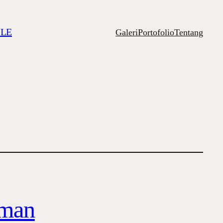
ILE
Galeri
Portofolio
Tentang
rman