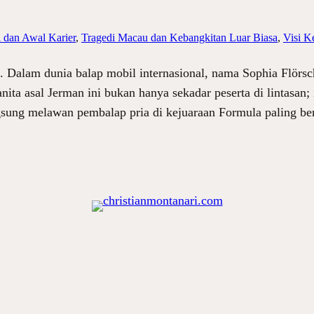
l dan Awal Karier
, 
Tragedi Macau dan Kebangkitan Luar Biasa
, 
Visi K
. Dalam dunia balap mobil internasional, nama Sophia Flörsc
ta asal Jerman ini bukan hanya sekadar peserta di lintasan; 
angsung melawan pembalap pria di kejuaraan Formula paling b