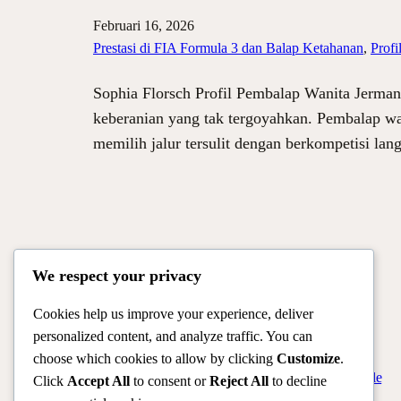
Februari 16, 2026
Prestasi di FIA Formula 3 dan Balap Ketahanan
, 
Profi
Sophia Florsch Profil Pembalap Wanita Jerman
keberanian yang tak tergoyahkan. Pembalap wani
memilih jalur tersulit dengan berkompetisi l
We respect your privacy
Cookies help us improve your experience, deliver
personalized content, and analyze traffic. You can
choose which cookies to allow by clicking
Customize
.
Official Site of Christian Montanari | Racer & Motorsport Profile
Click
Accept All
to consent or
Reject All
to decline