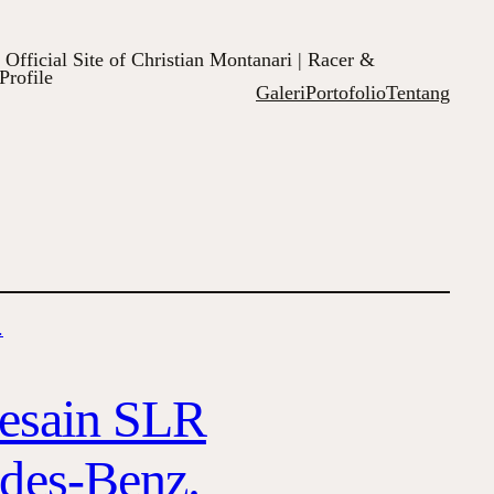
Official Site of Christian Montanari | Racer &
Profile
Galeri
Portofolio
Tentang
esain SLR
des-Benz.