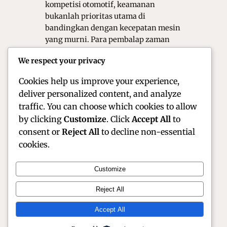
kompetisi otomotif, keamanan
bukanlah prioritas utama di
bandingkan dengan kecepatan mesin
yang murni. Para pembalap zaman
dahulu hanya mengandalkan jaket
We respect your privacy
kulit tipis dan helm kain yang sangat
sederhana saat memacu kendaraan.…
Cookies help us improve your experience,
deliver personalized content, and analyze
traffic. You can choose which cookies to allow
by clicking
Customize
. Click
Accept All
to
consent or
Reject All
to decline non-essential
cookies.
Customize
Official Site of Christian Montanari | Racer &
Reject All
Motorsport Profile
Accept All
Instagram
Facebook
X