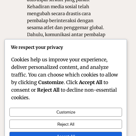
Kehadiran media sosial telah
mengubah secara drastis cara
pembalap berinteraksi dengan
sesama atlet dan penggemar global.
Dahulu, komunikasi antar pembalap
hanya terjadi di balik pintu tertutup
We respect your privacy
paddock atau saat konferensi pers
resmi. Namun, saat ini…
Cookies help us improve your experience,
deliver personalized content, and analyze
traffic. You can choose which cookies to allow
by clicking
Customize
. Click
Accept All
to
consent or
Reject All
to decline non-essential
cookies.
Customize
Official Site of Christian Montanari | Racer &
Reject All
Motorsport Profile