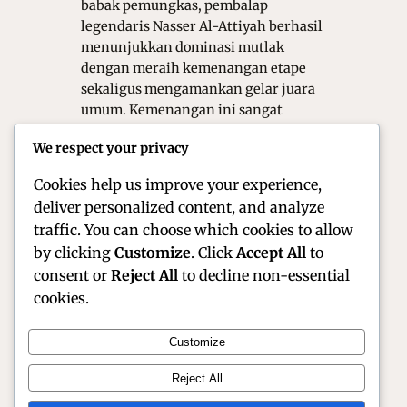
babak pemungkas, pembalap
legendaris Nasser Al-Attiyah berhasil
menunjukkan dominasi mutlak
dengan meraih kemenangan etape
sekaligus mengamankan gelar juara
umum. Kemenangan ini sangat
istimewa karena menandai catatan 50
We respect your privacy
kemenangan etape sepanjang
kariernya…
Cookies help us improve your experience,
deliver personalized content, and analyze
traffic. You can choose which cookies to allow
by clicking
Customize
. Click
Accept All
to
consent or
Reject All
to decline non-essential
cookies.
Customize
Official Site of Christian Montanari | Racer &
Reject All
Motorsport Profile