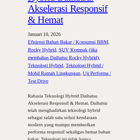
Akselerasi Responsif
& Hemat
Januari 10, 2026
Efisiensi Bahan Bakar / Konsumsi BBM
, 
Rocky Hybrid
, 
SUV Kompak (jika
membahas Daihatsu Rocky Hybrid)
, 
Teknologi Hybrid
, 
Teknologi Hybrid /
Mobil Ramah Lingkungan
, 
Uji Performa /
Test Drive
Rahasia Teknologi Hybrid Daihatsu
Akselerasi Responsif & Hemat. Daihatsu
telah menghadirkan teknologi hybrid
sebagai salah satu solusi kendaraan
modern yang mampu memberikan
performa responsif sekaligus hemat bahan
bakar. Teknologi ini tidak hanya