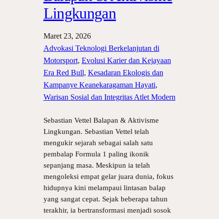
Lingkungan
Maret 23, 2026
Advokasi Teknologi Berkelanjutan di
Motorsport
, 
Evolusi Karier dan Kejayaan
Era Red Bull
, 
Kesadaran Ekologis dan
Kampanye Keanekaragaman Hayati
, 
Warisan Sosial dan Integritas Atlet Modern
Sebastian Vettel Balapan & Aktivisme
Lingkungan. Sebastian Vettel telah
mengukir sejarah sebagai salah satu
pembalap Formula 1 paling ikonik
sepanjang masa. Meskipun ia telah
mengoleksi empat gelar juara dunia, fokus
hidupnya kini melampaui lintasan balap
yang sangat cepat. Sejak beberapa tahun
terakhir, ia bertransformasi menjadi sosok