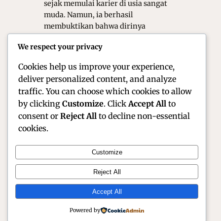
sejak memulai karier di usia sangat
muda. Namun, ia berhasil
membuktikan bahwa dirinya
memiliki talenta murni yang sangat
We respect your privacy
luar biasa di lintasan. Melalui
dedikasi…
Cookies help us improve your experience,
deliver personalized content, and analyze
traffic. You can choose which cookies to allow
by clicking
Customize
. Click
Accept All
to
consent or
Reject All
to decline non-essential
cookies.
Customize
Official Site of Christian Montanari | Racer &
Reject All
Motorsport Profile
Accept All
Instagram
Facebook
X
Powered by