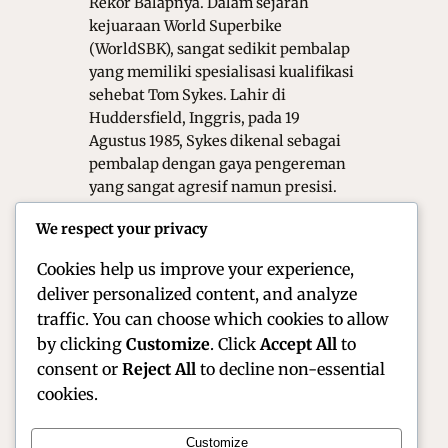
Rekor Balapnya. Dalam sejarah
kejuaraan World Superbike
(WorldSBK), sangat sedikit pembalap
yang memiliki spesialisasi kualifikasi
sehebat Tom Sykes. Lahir di
Huddersfield, Inggris, pada 19
Agustus 1985, Sykes dikenal sebagai
pembalap dengan gaya pengereman
yang sangat agresif namun presisi.
Selama lebih dari satu dekade, ia
We respect your privacy
menjadi ujung tombak pabrikan
Kawasaki dan…
Cookies help us improve your experience,
deliver personalized content, and analyze
traffic. You can choose which cookies to allow
by clicking
Customize
. Click
Accept All
to
consent or
Reject All
to decline non-essential
cookies.
Customize