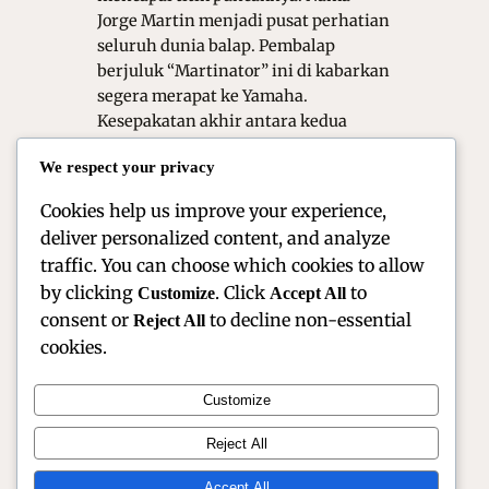
Jorge Martin menjadi pusat perhatian
seluruh dunia balap. Pembalap
berjuluk “Martinator” ini di kabarkan
segera merapat ke Yamaha.
Kesepakatan akhir antara kedua
belah pihak sudah sangat dekat. Hal
We respect your privacy
ini tentu menjadi kabar besar bagi
para penggemar. Kepindahan ini…
Cookies help us improve your experience,
deliver personalized content, and analyze
traffic. You can choose which cookies to allow
by clicking
. Click
to
Customize
Accept All
consent or
to decline non-essential
Reject All
cookies.
Customize
Official Site of Christian Montanari | Racer &
Reject All
Motorsport Profile
Accept All