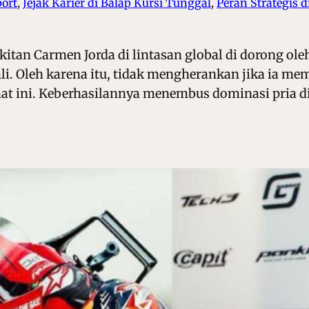
port
, 
Jejak Karier di Balap Kursi Tunggal
, 
Peran Strategis d
itan Carmen Jorda di lintasan global di dorong o
kali. Oleh karena itu, tidak mengherankan jika ia m
aat ini. Keberhasilannya menembus dominasi pria 