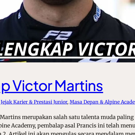
 Victor Martins
 
Jejak Karier & Prestasi Junior
, 
Masa Depan & Alpine Acad
 Martins merupakan salah satu talenta muda paling
lpine Academy, pembalap asal Prancis ini telah men
2. Artikel ini akan mengulas secara mendalam men