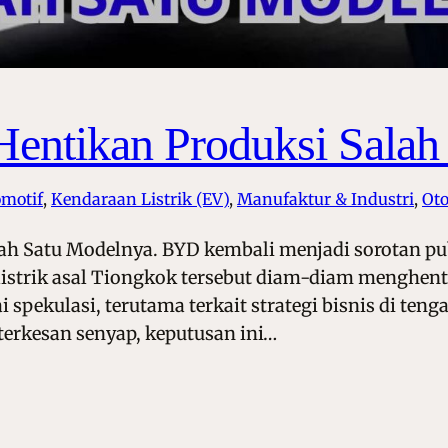
ntikan Produksi Salah
omotif
, 
Kendaraan Listrik (EV)
, 
Manufaktur & Industri
, 
Oto
ah Satu Modelnya. BYD kembali menjadi sorotan p
listrik asal Tiongkok tersebut diam-diam menghent
pekulasi, terutama terkait strategi bisnis di teng
terkesan senyap, keputusan ini…