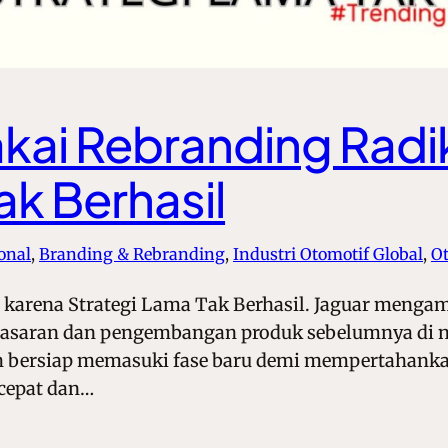
kai Rebranding Radi
ak Berhasil
onal
, 
Branding & Rebranding
, 
Industri Otomotif Global
, 
O
l karena Strategi Lama Tak Berhasil. Jaguar menga
emasaran dan pengembangan produk sebelumnya di ni
ah bersiap memasuki fase baru demi mempertahanka
 cepat dan…