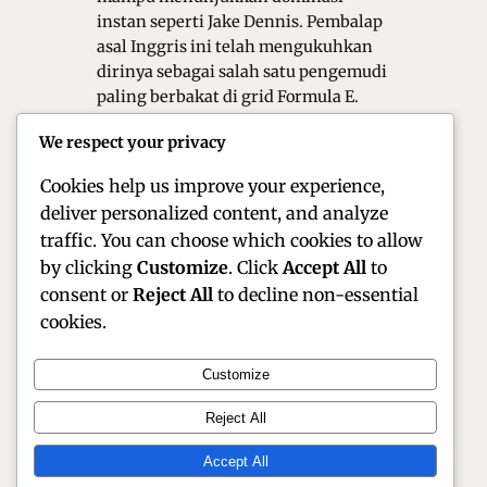
instan seperti Jake Dennis. Pembalap
asal Inggris ini telah mengukuhkan
dirinya sebagai salah satu pengemudi
paling berbakat di grid Formula E.
Dengan gaya balap yang tenang
We respect your privacy
namun agresif saat di butuhkan,
Dennis…
Cookies help us improve your experience,
deliver personalized content, and analyze
traffic. You can choose which cookies to allow
by clicking
Customize
. Click
Accept All
to
consent or
Reject All
to decline non-essential
cookies.
Customize
Official Site of Christian Montanari | Racer &
Reject All
Motorsport Profile
Accept All
Instagram
Facebook
X