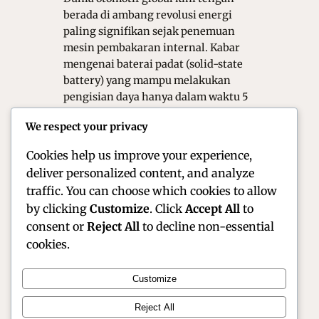
berada di ambang revolusi energi
paling signifikan sejak penemuan
mesin pembakaran internal. Kabar
mengenai baterai padat (solid-state
battery) yang mampu melakukan
pengisian daya hanya dalam waktu 5
menit telah berubah dari sekadar
We respect your privacy
riset laboratorium menjadi kenyataan
komersial. Terobosan ini…
Cookies help us improve your experience,
deliver personalized content, and analyze
traffic. You can choose which cookies to allow
by clicking
Customize
. Click
Accept All
to
consent or
Reject All
to decline non-essential
cookies.
Customize
Official Site of Christian Montanari | Racer &
Reject All