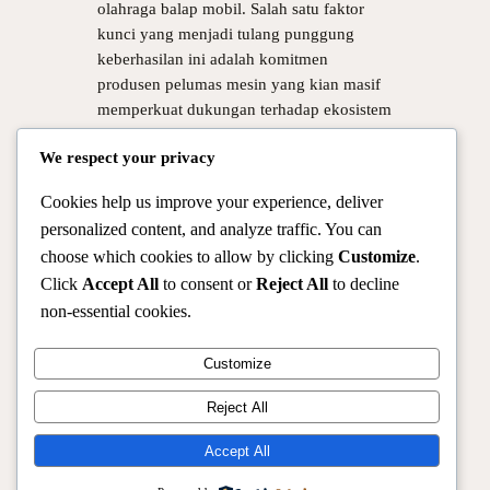
olahraga balap mobil. Salah satu faktor
kunci yang menjadi tulang punggung
keberhasilan ini adalah komitmen
produsen pelumas mesin yang kian masif
memperkuat dukungan terhadap ekosistem
balap nasional. Tidak sekadar menjadi
We respect your privacy
sponsor penempel logo, perusahaan…
Cookies help us improve your experience, deliver
personalized content, and analyze traffic. You can
choose which cookies to allow by clicking
Customize
.
Click
Accept All
to consent or
Reject All
to decline
non-essential cookies.
Customize
Reject All
Official Site of Christian Montanari | Racer & Motorsport
Profile
Accept All
Instagram
Facebook
X