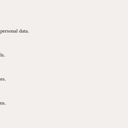
 personal data.
ls.
ces.
ns.