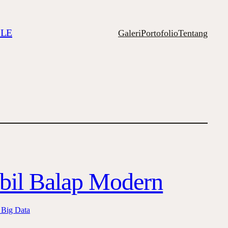
ILE
Galeri
Portofolio
Tentang
bil Balap Modern
 Big Data