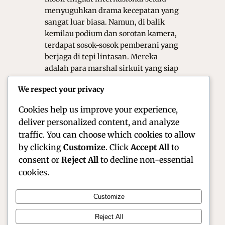
menyuguhkan drama kecepatan yang
sangat luar biasa. Namun, di balik
kemilau podium dan sorotan kamera,
terdapat sosok-sosok pemberani yang
berjaga di tepi lintasan. Mereka
adalah para marshal sirkuit yang siap
sedia menghadapi segala risiko demi
We respect your privacy
keselamatan pembalap. Tanpa
kehadiran mereka, sebuah balapan…
Cookies help us improve your experience,
deliver personalized content, and analyze
traffic. You can choose which cookies to allow
by clicking
Customize
. Click
Accept All
to
consent or
Reject All
to decline non-essential
cookies.
Customize
Official Site of Christian Montanari | Racer &
Reject All