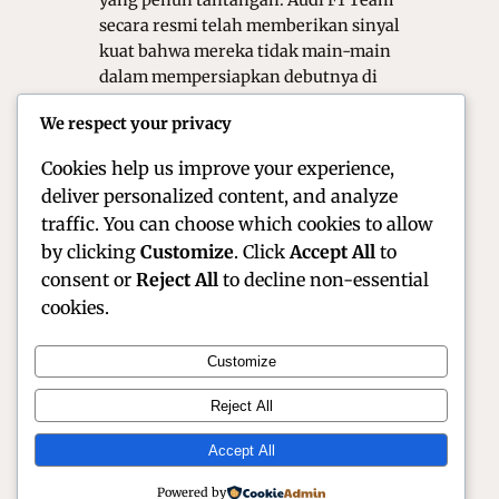
yang penuh tantangan. Audi F1 Team
secara resmi telah memberikan sinyal
kuat bahwa mereka tidak main-main
dalam mempersiapkan debutnya di
musim 2026. Dengan keberhasilan
We respect your privacy
tahap fire-up mesin pertama di awal
tahun ini, suara mesin Audi kini…
Cookies help us improve your experience,
deliver personalized content, and analyze
traffic. You can choose which cookies to allow
by clicking
Customize
. Click
Accept All
to
consent or
Reject All
to decline non-essential
cookies.
Customize
Official Site of Christian Montanari | Racer &
Reject All
Motorsport Profile
Accept All
Instagram
Facebook
X
Powered by