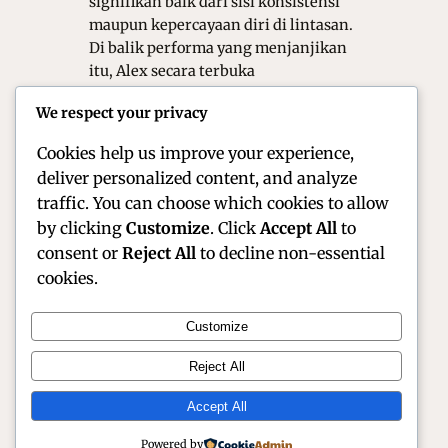
signifikan baik dari sisi konsistensi
maupun kepercayaan diri di lintasan.
Di balik performa yang menjanjikan
itu, Alex secara terbuka
menyampaikan perasaan bahwa
We respect your privacy
dirinya belum sepenuhnya
mendapatkan…
Cookies help us improve your experience,
deliver personalized content, and analyze
traffic. You can choose which cookies to allow
by clicking
Customize
. Click
Accept All
to
consent or
Reject All
to decline non-essential
cookies.
Customize
Official Site of Christian Montanari | Racer &
Reject All
Motorsport Profile
Accept All
Instagram
Facebook
X
Powered by