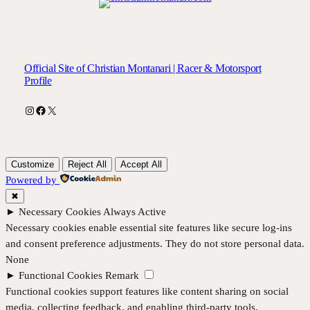
Official Site of Christian Montanari | Racer & Motorsport
Profile
Instagram
Facebook
X
Customize
Reject All
Accept All
Powered by
✖
►
Necessary Cookies
Always Active
Necessary cookies enable essential site features like secure log-ins
and consent preference adjustments. They do not store personal data.
None
►
Functional Cookies
Remark
Functional cookies support features like content sharing on social
media, collecting feedback, and enabling third-party tools.