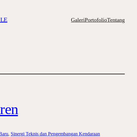
ILE
Galeri
Portofolio
Tentang
ren
Baru
, 
Sinergi Teknis dan Pengembangan Kendaraan