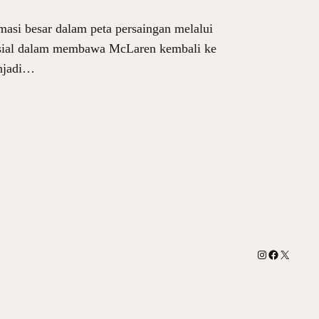
asi besar dalam peta persaingan melalui
krusial dalam membawa McLaren kembali ke
enjadi…
Instagram
Facebook
X