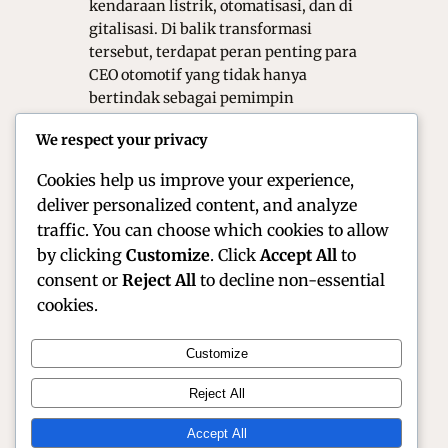
kendaraan listrik, otomatisasi, dan di
gitalisasi. Di balik transformasi
tersebut, terdapat peran penting para
CEO otomotif yang tidak hanya
bertindak sebagai pemimpin
perusahaan, tetapi juga sebagai
We respect your privacy
arsitek strategi jangka panjang. Pada
tahun 2024,…
Cookies help us improve your experience,
deliver personalized content, and analyze
traffic. You can choose which cookies to allow
by clicking
Customize
. Click
Accept All
to
consent or
Reject All
to decline non-essential
cookies.
Customize
Official Site of Christian Montanari | Racer &
Reject All
Motorsport Profile
Accept All