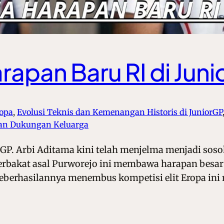
rapan Baru RI di Jun
ropa
, 
Evolusi Teknis dan Kemenangan Historis di JuniorGP
dan Dukungan Keluarga
GP. Arbi Aditama kini telah menjelma menjadi sosok 
erbakat asal Purworejo ini membawa harapan besar b
eberhasilannya menembus kompetisi elit Eropa ini 