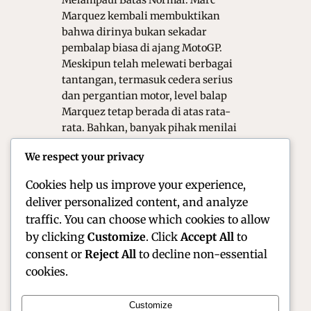
Melampaui Batas Normal. Marc
Marquez kembali membuktikan
bahwa dirinya bukan sekadar
pembalap biasa di ajang MotoGP.
Meskipun telah melewati berbagai
tantangan, termasuk cedera serius
dan pergantian motor, level balap
Marquez tetap berada di atas rata-
rata. Bahkan, banyak pihak menilai
kemampuan balapnya telah
We respect your privacy
melampaui batas normal seorang
rider profesional. Oleh karena…
Cookies help us improve your experience,
deliver personalized content, and analyze
traffic. You can choose which cookies to allow
by clicking
Customize
. Click
Accept All
to
consent or
Reject All
to decline non-essential
cookies.
Customize