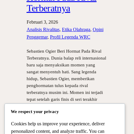
Terberatnya
Februari 3, 2026
Analisis Rivalitas
, 
Etika Olahraga
, 
Opini
Penggemar
, 
Profil Legenda WRC
Sebastien Ogier Beri Hormat Pada Rival
Terberatnya. Dunia balap reli internasional
baru saja menyaksikan momen yang
sangat menyentuh hati. Sang legenda
hidup, Sebastien Ogier, memberikan
penghormatan tulus kepada rival
terberatnya musim ini. Momen ini terjadi
tepat setelah garis finis di seri terakhir
yang sangat menegangkan. Meskipun
We respect your privacy
persaingan di lintasan sangat panas dan
juga penuh dengan…
Cookies help us improve your experience, deliver
personalized content, and analyze traffic. You can