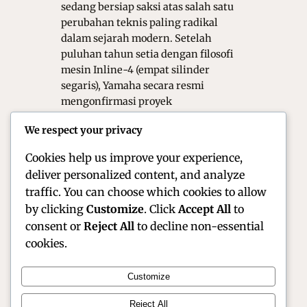
sedang bersiap saksi atas salah satu
perubahan teknis paling radikal
dalam sejarah modern. Setelah
puluhan tahun setia dengan filosofi
mesin Inline-4 (empat silinder
segaris), Yamaha secara resmi
mengonfirmasi proyek
pengembangan mesin V4. Langkah
We respect your privacy
ini bukan sekadar pembaruan teknis
biasa, melainkan…
Cookies help us improve your experience,
deliver personalized content, and analyze
traffic. You can choose which cookies to allow
by clicking
Customize
. Click
Accept All
to
consent or
Reject All
to decline non-essential
cookies.
Customize
Official Site of Christian Montanari | Racer &
Reject All