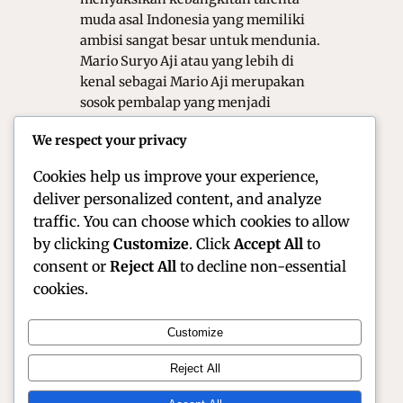
muda asal Indonesia yang memiliki
ambisi sangat besar untuk mendunia.
Mario Suryo Aji atau yang lebih di
kenal sebagai Mario Aji merupakan
sosok pembalap yang menjadi
harapan baru bagi bangsa. Ia kini
We respect your privacy
sedang berjuang di kelas Moto2 untuk
membuktikan bahwa…
Cookies help us improve your experience,
deliver personalized content, and analyze
traffic. You can choose which cookies to allow
by clicking
Customize
. Click
Accept All
to
consent or
Reject All
to decline non-essential
cookies.
Customize
Official Site of Christian Montanari | Racer &
Reject All
Motorsport Profile