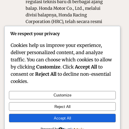
regulasi teknis baru di berbagai ajang
balap. Honda Motor Co., Ltd., melalui
divisi balapnya, Honda Racing
Corporation (HRC), telah secara resmi
mengumumkan peta jalan motorsport
We respect your privacy
global untuk musim 2026. Agenda ini
tidak hanya berfokus…
Cookies help us improve your experience,
deliver personalized content, and analyze
traffic. You can choose which cookies to allow
by clicking
Customize
. Click
Accept All
to
consent or
Reject All
to decline non-essential
cookies.
Customize
Official Site of Christian Montanari | Racer &
Reject All
Motorsport Profile
Accept All
Instagram
Facebook
X