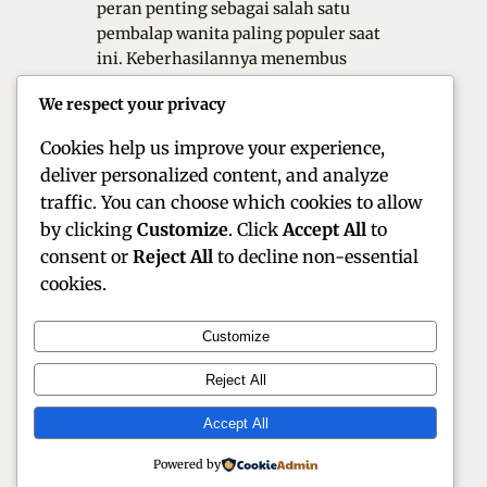
peran penting sebagai salah satu
pembalap wanita paling populer saat
ini. Keberhasilannya menembus
dominasi pria di lintasan balap
We respect your privacy
menunjukkan bahwa kerja keras
mampu…
Cookies help us improve your experience,
deliver personalized content, and analyze
traffic. You can choose which cookies to allow
by clicking
Customize
. Click
Accept All
to
consent or
Reject All
to decline non-essential
cookies.
Customize
Official Site of Christian Montanari | Racer &
Reject All
Motorsport Profile
Accept All
Instagram
Facebook
X
Powered by