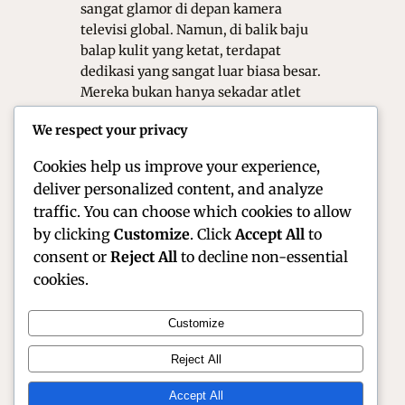
sangat glamor di depan kamera
televisi global. Namun, di balik baju
balap kulit yang ketat, terdapat
dedikasi yang sangat luar biasa besar.
Mereka bukan hanya sekadar atlet
yang memacu motor dengan
We respect your privacy
kecepatan tinggi di lintasan sirkuit.
Gaya hidup mereka di…
Cookies help us improve your experience,
deliver personalized content, and analyze
traffic. You can choose which cookies to allow
by clicking
Customize
. Click
Accept All
to
consent or
Reject All
to decline non-essential
cookies.
Customize
Official Site of Christian Montanari | Racer &
Reject All
Motorsport Profile
Accept All